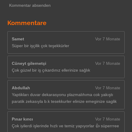
n
Kommentar absenden
e
Kommentare
Samet
Vor 7 Monate
Süper bir işçilik çok teşekkürler
Cüneyt gilernetçi
Vor 7 Monate
Çok güzwl bir iş çıkardınız ellerinize sağlık
Abdullah
Vor 7 Monate
Yaptikları duvar dekarasyonu plazmalıhıma cok yakıştı
paratik zekasıyla b.k tesekkurler elinize emeginize saglik
Pınar kırıcı
Vor 7 Monate
Çok iyilerdi işlerinde hızlı ve temiz yapıyorlar 👍 süperrree