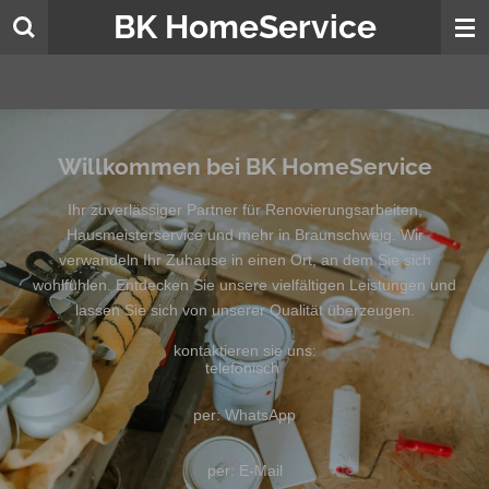
BK HomeService
Zum
Hauptinhalt
springen
Willkommen bei BK HomeService
Ihr zuverlässiger Partner für Renovierungsarbeiten,
Hausmeisterservice und mehr in Braunschweig. Wir
verwandeln Ihr Zuhause in einen Ort, an dem Sie sich
wohlfühlen. Entdecken Sie unsere vielfältigen Leistungen und
lassen Sie sich von unserer Qualität überzeugen.
kontaktieren sie uns:
telefonisch
per: WhatsApp
per: E-Mail